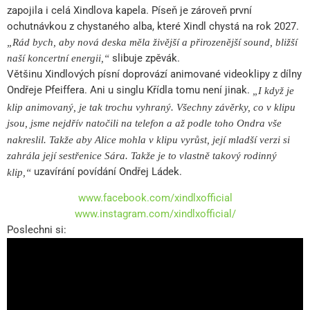
zapojila i celá Xindlova kapela. Píseň je zároveň první
ochutnávkou z chystaného alba, které Xindl chystá na rok 2027.
„Rád bych, aby nová deska měla živější a přirozenější sound, bližší
slibuje zpěvák.
naší koncertní energii,“
Většinu Xindlových písní doprovází animované videoklipy z dílny
Ondřeje Pfeiffera. Ani u singlu Křídla tomu není jinak.
„I když je
klip animovaný, je tak trochu vyhraný. Všechny závěrky, co v klipu
jsou, jsme nejdřív natočili na telefon a až podle toho Ondra vše
nakreslil. Takže aby Alice mohla v klipu vyrůst, její mladší verzi si
zahrála její sestřenice Sára. Takže je to vlastně takový rodinný
uzavírání povídání Ondřej Ládek.
klip,“
www.facebook.com/xindlxofficial
www.instagram.com/xindlxofficial/
Poslechni si: