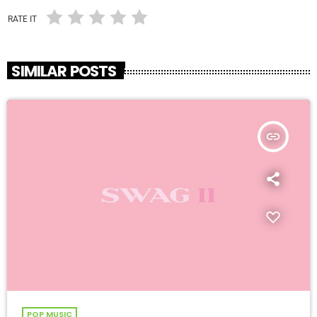
RATE IT
SIMILAR POSTS
insert_link
POP MUSIC