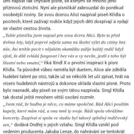
umí napsat tak chytlavé písně, se kterými se mnoho jeho
příznivců ztotožní. Nyní ale písničkář zabrouzdal do poněkud
osobnější roviny. Se svou dcerou Alicí nazpíval píseň Křídla o
pocitech, které zažívají rodiče když jejich děti dospívají a vydají
se vlastní cestou života.
„Tuhle písničku jsem napsal pro svou dceru Alici. Bylo to před
dvěma lety, když poprvé odjela sama na školní výlet do ciziny bez
nás. Asi tenhle pocit v nějakém okamžiku zažije každý rodič když
zjistí, že dítě zvládá fungovat i bez vás a vy nevíte, jestli z toho být
říká Xindl X o prvotní inspiraci k písni
šťastní nebo smutní,“
Křídla. Ta původně vůbec neměla být duetem, Alice ale zdědila
hudební talent po otci, takže už se několik let učí zpívat, hrát na
vícero hudebních nástrojů a dokonce skládá vlastní písně. Proto
bylo nasnadě, aby píseň se svým tátou nazpívala. Singl Křídla
tak dostal ještě mnohem větší osobní rozměr.
„Jsem rád, že hudba je něco, co máme společné. Rád Alici pouštím
kapely, které mám rád, a ona mně ty svoje. Rádi spolu obrážíme
koncerty. Zazpívat si spolu ve studiu byl takový splněný rodičovský
dodává Ondřej o jejich vztahu. Singl Křídla vznikl pod
sen,“
vedením producenta Jakuba Lenze, do nahrávání se tentokrát