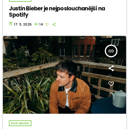
Justin Bieber je nejposlouchanější na
Spotify
today
17. 5. 2026
14
insert_link
POP MUSIC