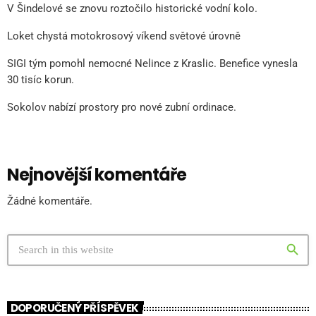
V Šindelové se znovu roztočilo historické vodní kolo.
Loket chystá motokrosový víkend světové úrovně
SIGI tým pomohl nemocné Nelince z Kraslic. Benefice vynesla
30 tisíc korun.
Sokolov nabízí prostory pro nové zubní ordinace.
Nejnovější komentáře
Žádné komentáře.
search
DOPORUČENÝ PŘÍSPĚVEK