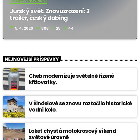
FILMOVÁ NOVINKA
Jurský svět: Znovuzrození: 2
trailer, český dabing
today
5. 4. 2020
808
25
44
NEJNOVĚJŠÍ PŘÍSPĚVKY
Cheb modernizuje světelně řízené
křižovatky.
V Šindelové se znovu roztočilo historické
vodní kolo.
Loket chystá motokrosový víkend
světové úrovně