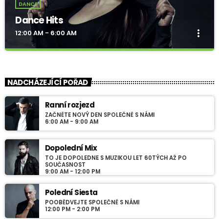
DANCE
Dance Hits
more_vert
12:00 AM - 6:00 AM
Dance Hits
close
NonStop
NADCHÁZEJÍCÍ POŘAD
For every Show page the timetable is auomatically generated
Ranní rozjezd
from the schedule, and you can set automatic carousels of
ZAČNĚTE NOVÝ DEN SPOLEČNĚ S NÁMI
Podcasts, Articles and Charts by simply choosing a category.
6:00 AM - 9:00 AM
Curabitur id lacus felis. Sed justo mauris, auctor eget tellus nec,
pellentesque varius mauris. Sed eu congue nulla, et tincidunt
justo. Aliquam semper faucibus odio id varius. Suspendisse
Dopolední Mix
varius laoreet sodales.
TO JE DOPOLEDNE S MUZIKOU LET 60TÝCH AŽ PO
SOUČASNOST
9:00 AM - 12:00 PM
Polední Siesta
POOBĚDVEJTE SPOLEČNĚ S NÁMI
12:00 PM - 2:00 PM