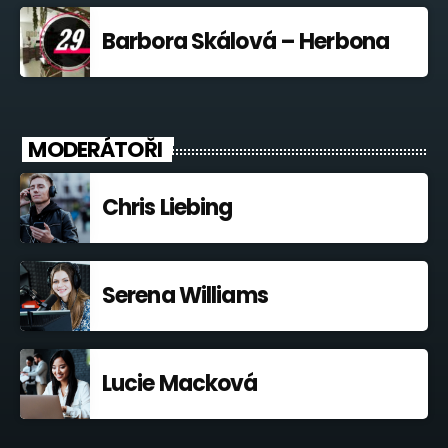
Barbora Skálová – Herbona
MODERÁTOŘI
Chris Liebing
Serena Williams
Lucie Macková