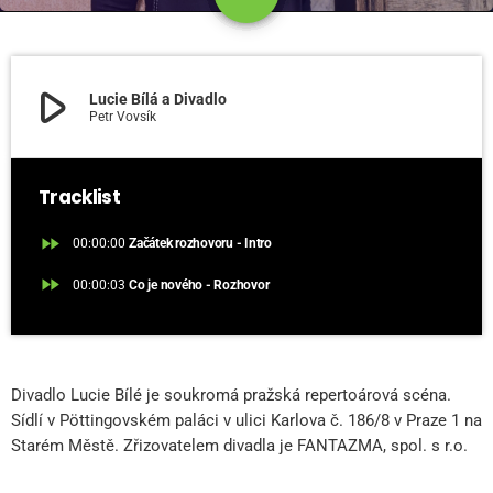
play_arrow
Lucie Bílá a Divadlo
Petr Vovsík
Tracklist
fast_forward
00:00:00
Začátek rozhovoru - Intro
fast_forward
00:00:03
Co je nového - Rozhovor
Divadlo Lucie Bílé je soukromá pražská repertoárová scéna.
Sídlí v Pöttingovském paláci v ulici Karlova č. 186/8 v Praze 1 na
Starém Městě. Zřizovatelem divadla je FANTAZMA, spol. s r.o.