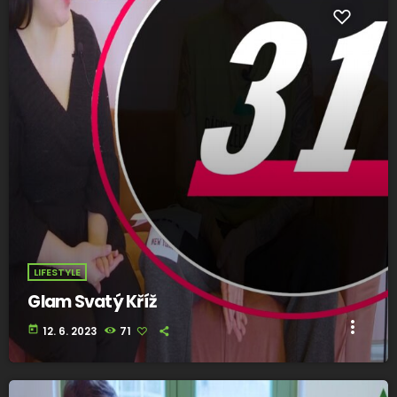
LIFESTYLE
Glam Svatý Kříž
more_vert
today
12. 6. 2023
71