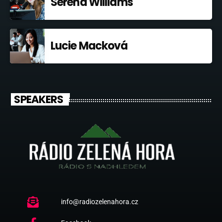
Serena Williams
Lucie Macková
SPEAKERS
info@radiozelenahora.cz