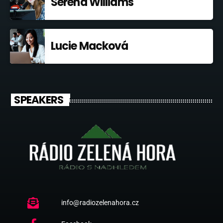
Serena Williams
Lucie Macková
SPEAKERS
info@radiozelenahora.cz