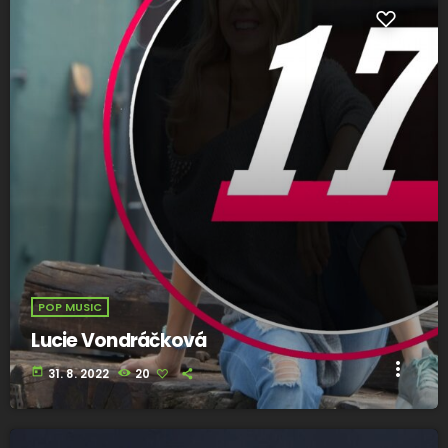
POP MUSIC
Lucie Vondráčková
more_vert
today
31. 8. 2022
20