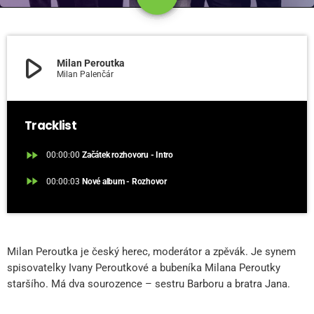
play_arrow
Milan Peroutka
Milan Palenčár
Tracklist
fast_forward
00:00:00
Začátek rozhovoru - Intro
fast_forward
00:00:03
Nové album - Rozhovor
Milan Peroutka je český herec, moderátor a zpěvák. Je synem
spisovatelky Ivany Peroutkové a bubeníka Milana Peroutky
staršího. Má dva sourozence – sestru Barboru a bratra Jana.