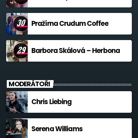
Pražírna Crudum Coffee
Barbora Skálová – Herbona
MODERÁTOŘI
Chris Liebing
Serena Williams