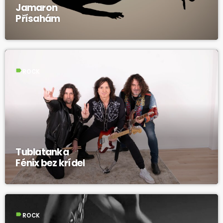
Jamaron
Přísahám
label
ROCK
Tublatanka
Fénix bez krídel
label
ROCK