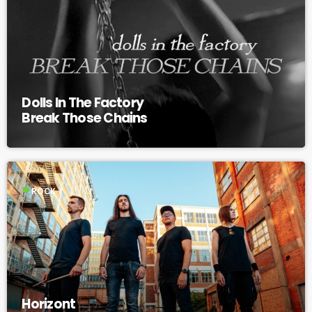
Dolls In The Factory
Break Those Chains
label
ROCK
Horizont