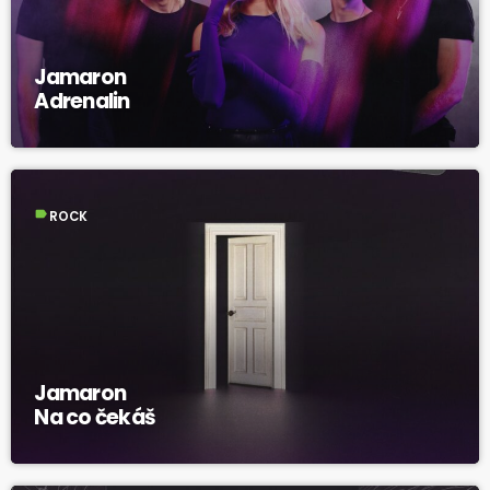
Jamaron
Adrenalin
label
ROCK
Jamaron
Na co čekáš